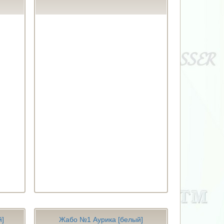
й]
Жабо №1 Аурика [белый]