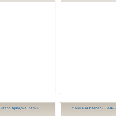
Жабо Ариадна [белый]
Жабо №4 Изабель [Белый