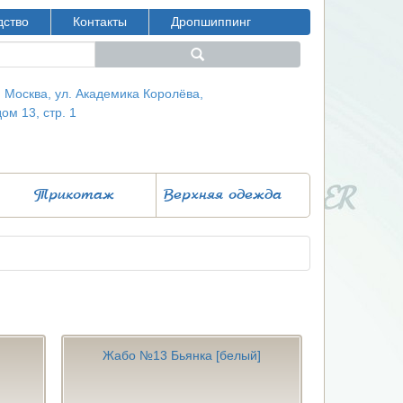
дство
Контакты
Дропшиппинг
г. Москва, ул. Академика Королёва,
дом 13, стр. 1
Трикотаж
Верхняя одежда
Жабо №13 Бьянка [белый]