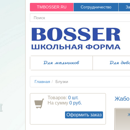
TMBOSSER.RU
Сотрудничество
За
Для мальчиков
Для дев
Главная
Блузки
Товаров:
0 шт.
Жабо 
На сумму
0 руб.
Оформить заказ