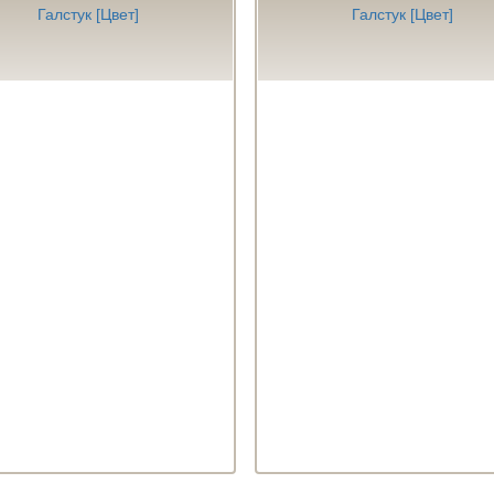
Галстук [Цвет]
Галстук [Цвет]