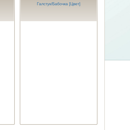
Галстук/Бабочка [Цвет]