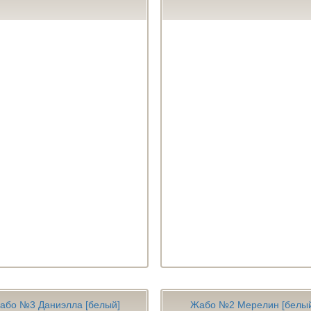
або №3 Даниэлла [белый]
Жабо №2 Мерелин [белы