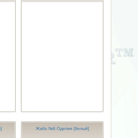
]
Жабо №6 Оделия [белый]