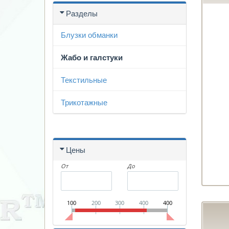
Разделы
Блузки обманки
Жабо и галстуки
Текстильные
Трикотажные
Цены
От
До
100
200
300
400
400