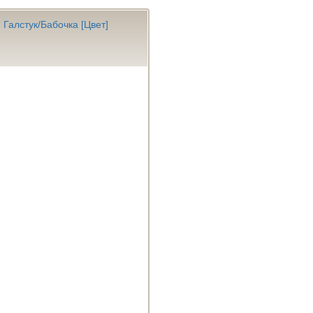
Галстук/Бабочка [Цвет]