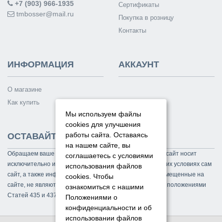
+7 (903) 966-1935
Сертификаты
tmbosser@mail.ru
Покупка в розницу
Контакты
ИНФОРМАЦИЯ
АККАУНТ
О магазине
Как купить
Мы используем файлы
cookies для улучшения
работы сайта. Оставаясь
ОСТАВАЙТЕСЬ НА СВЯЗИ
на нашем сайте, вы
Обращаем ваше внимание на то, что данный интернет-сайт носит
соглашаетесь с условиями
исключительно информационный характер и ни при каких условиях сам
использования файлов
сайт, а также информационные материалы и цены, размещенные на
cookies.
Чтобы
сайте, не являются публичной офертой, определяемой положениями
ознакомиться с нашими
Статей 435 и 437 Гражданского кодекса РФ.
Положениями о
конфиденциальности и об
использовании файлов