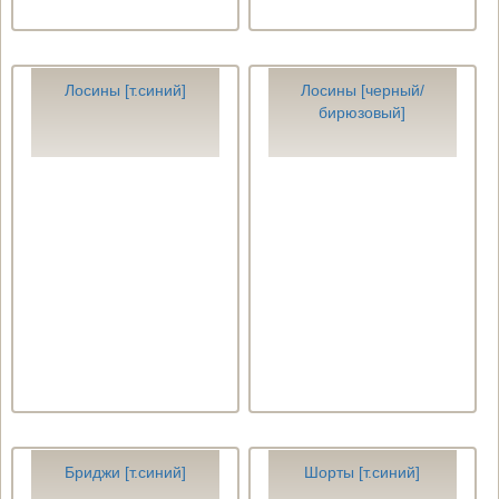
Лосины [т.синий]
Лосины [черный/
бирюзовый]
Бриджи [т.синий]
Шорты [т.синий]