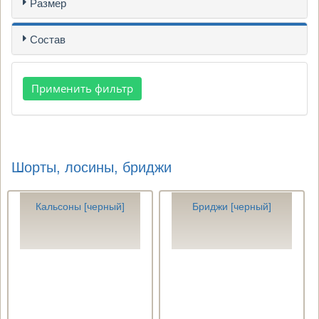
Размер
Состав
Шорты, лосины, бриджи
Кальсоны [черный]
Бриджи [черный]