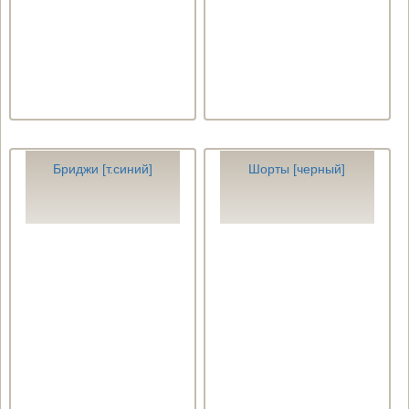
Бриджи [т.синий]
Шорты [черный]