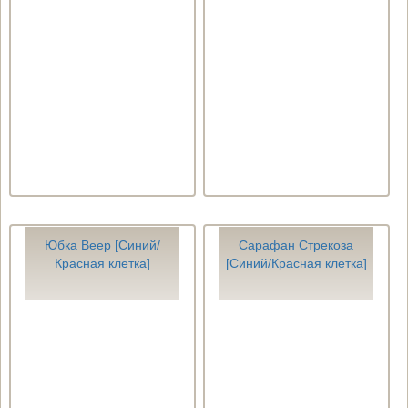
Юбка Веер [Синий/
Сарафан Стрекоза
Красная клетка]
[Синий/Красная клетка]