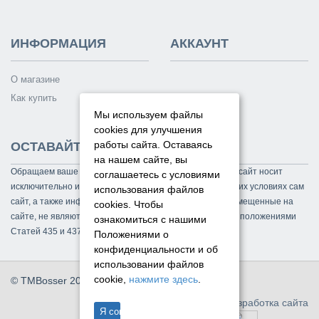
ИНФОРМАЦИЯ
АККАУНТ
О магазине
Как купить
Мы используем файлы
cookies для улучшения
работы сайта. Оставаясь
ОСТАВАЙТЕСЬ НА СВЯЗИ
на нашем сайте, вы
Обращаем ваше внимание на то, что данный интернет-сайт носит
соглашаетесь с условиями
исключительно информационный характер и ни при каких условиях сам
использования файлов
сайт, а также информационные материалы и цены, размещенные на
cookies.
Чтобы
сайте, не являются публичной офертой, определяемой положениями
ознакомиться с нашими
Статей 435 и 437 Гражданского кодекса РФ.
Положениями о
конфиденциальности и об
использовании файлов
cookie,
нажмите здесь
.
© TMBosser 2014 - 2026. Все права защищены.
Разработка сайта
Я согласен