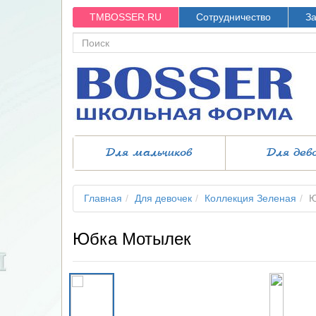
TMBOSSER.RU
Сотрудничество
За
Для мальчиков
Для дев
Главная
Для девочек
Коллекция Зеленая
Ю
Юбка Мотылек