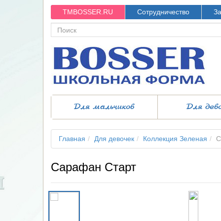
TMBOSSER.RU
Сотрудничество
За
Для мальчиков
Для дев
Главная
Для девочек
Коллекция Зеленая
С
Сарафан Старт