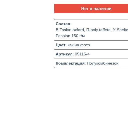
Нет в наличии
Состав:
В-Taslon oxford, П-poly taffeta, У-Shelte
Fashion 150 г/м
Цвет
:
как на фото
Артикул
:
05115-4
Комплектация
:
Полукомбинезон