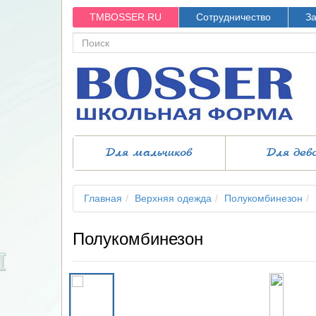
TMBOSSER.RU
Сотрудничество
За
Для мальчиков
Для дев
Главная
Верхняя одежда
Полукомбинезон
Полукомбинезон