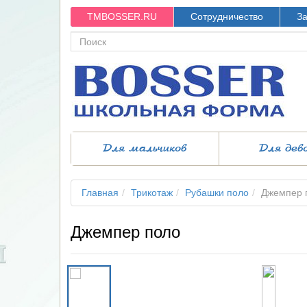
TMBOSSER.RU
Сотрудничество
За
Для мальчиков
Для дев
Главная
Трикотаж
Рубашки поло
Джемпер 
Джемпер поло