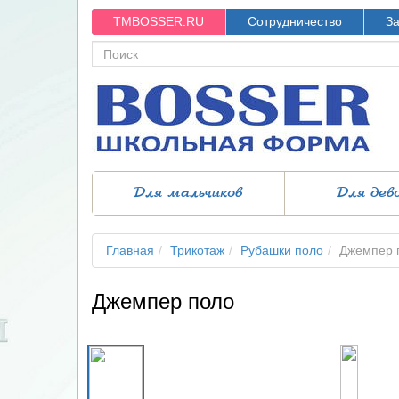
TMBOSSER.RU
Сотрудничество
За
Для мальчиков
Для дев
Главная
Трикотаж
Рубашки поло
Джемпер 
Джемпер поло